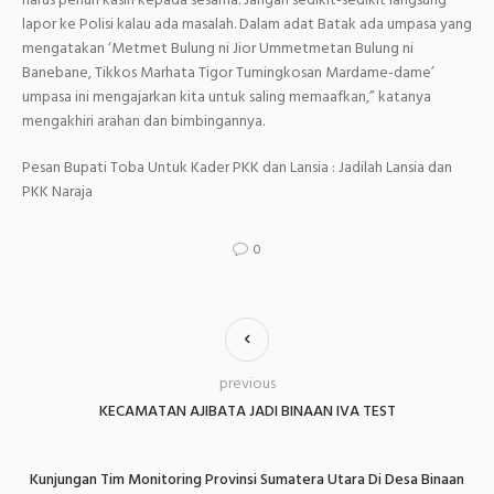
harus penuh kasih kepada sesama. Jangan sedikit-sedikit langsung
lapor ke Polisi kalau ada masalah. Dalam adat Batak ada umpasa yang
mengatakan ‘Metmet Bulung ni Jior Ummetmetan Bulung ni
Banebane, Tikkos Marhata Tigor Tumingkosan Mardame-dame’
umpasa ini mengajarkan kita untuk saling memaafkan,” katanya
mengakhiri arahan dan bimbingannya.
Pesan Bupati Toba Untuk Kader PKK dan Lansia : Jadilah Lansia dan
PKK Naraja
0
previous
KECAMATAN AJIBATA JADI BINAAN IVA TEST
Kunjungan Tim Monitoring Provinsi Sumatera Utara Di Desa Binaan