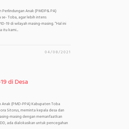
n Perlindungan Anak (PMDP& PA)
se- Toba, agar lebih intens
-19 di wilayah masing-masing. “Hal ini
itu kami...
04/08/2021
19 di Desa
an Anak (PMD-PPA) Kabupaten Toba
ora Sitorus, meminta kepala desa dan
masing-masing dengan memanfaatkan
ri DD, ada dialokasikan untuk pencegahan