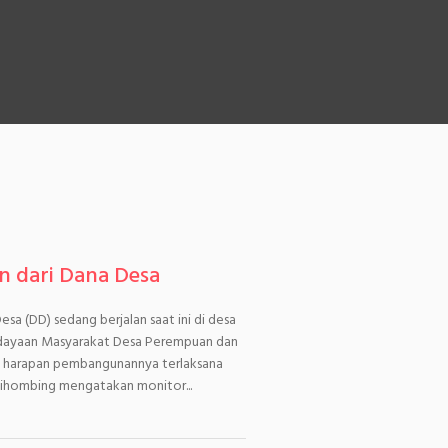
 dari Dana Desa
sa (DD) sedang berjalan saat ini di desa
erdayaan Masyarakat Desa Perempuan dan
 harapan pembangunannya terlaksana
Sihombing mengatakan monitor...